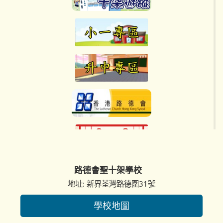
2026-05-18
25-26年度_一年級第一次考試及二
2026-03-17
【喜訊：課外活動優秀學生表揚獎】
至六年級第二次考試成績龍虎榜得
聖十架舞蹈隊亮相《荃灣區議會喜迎丙
獎名單...
2026-05-12
午...
2026-03-17
聖十架學生獲頒「香港課外活動十大傑出
2026-06-29
學生」殊榮
出席女童軍110周年大會操
【試後活動】世界最大游泳課 ｜安
2026-03-17
全玩樂迎夏日
2026-05-11
精氣神十足！鼎力支持福來邨錦全幼稚
香港傑出學生運動員獎
園...
2026-03-17
2026-06-26
試後活動—校園競技活動｜挑戰自
2026-05-11
低小舞蹈隊亮相「如心園春節嘉年華」
我極限
初小舞蹈隊勇奪「全港小學校際手語歌決
《...
2026-03-17
賽」金獎及最佳服飾獎
2026-06-26
小一童學日誌
2026-03-17
試後活動— 4R六色積木｜搭建正向
2026-05-06
價值觀
路德會聖十架學校
「第六屆My Stage全港中學生可持續時
喜訊 全港小學環保月球太陽能天文探索車
裝...
2026-03-17
地址: 新界荃灣路德圍31號
STEAM 創作比賽
2026-06-20
「創意芭蕾實踐計劃」結業成果演
2025-2026年度制服團隊及風紀隊立願
學校地圖
2026-05-06
出成功
禮...
2026-03-17
喜訊—第二屆香港路德會中小學聯校