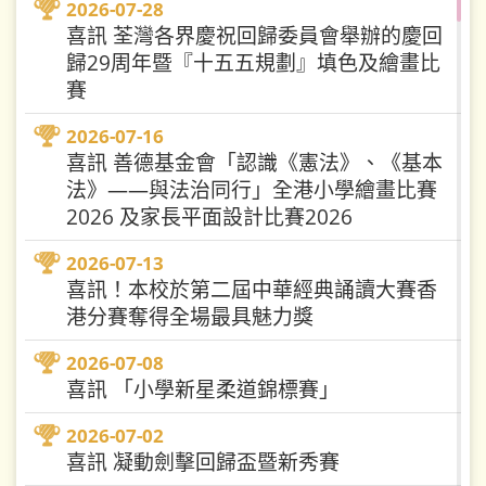
...
2026-07-16
籍宣教士，以詩歌律動、趣味遊戲
2026-07-28
和手作犀牛，帶...
喜訊 荃灣各界慶祝回歸委員會舉辦的慶回
2025-2026 一年級試前溫習工作坊...
歸29周年暨『十五五規劃』填色及繪畫比
2026-07-16
2026-07-11
賽
2024-2026年度升中資訊
2025-2026 家長教師會暨校友會親子旅
2026-07-16
行...
2026-07-16
喜訊 善德基金會「認識《憲法》、《基本
2026-07-11
法》——與法治同行」全港小學繪畫比賽
2025-2026 聖十架學生擔任慈善晚宴小
童聲訪賢拓眼界 十架小主持收穫滿
2026 及家長平面設計比賽2026
司...
2026-07-16
滿
2026-07-13
五四青年節｜升旗隊出席紀念紅軍長征
2026-07-09
喜訊！本校於第二屆中華經典誦讀大賽香
勝...
2026-07-16
榮耀遠征！本校吳子謙老師帶領一
港分賽奪得全場最具魅力獎
眾校友、學生代表中國香港軟式曲
全民國家安全教育日系列活動｜「尋味
棍球代表隊遠赴...
本...
2026-07-08
2026-07-16
喜訊 「小學新星柔道錦標賽」
2026-07-08
全民國家安全教育日系列活動暨全民閱
賣旗日 · 荃灣同行
讀...
2026-07-02
2026-07-16
喜訊 凝動劍擊回歸盃暨新秀賽
2025-2026 全民國家安全教育日系列活