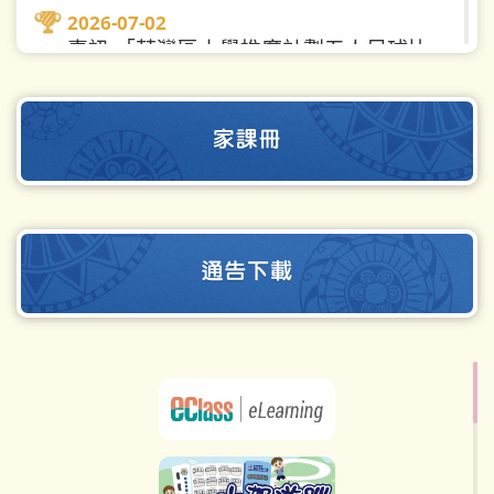
2026-07-07
動...
2026-07-02
2026-07-16
在校課後託管服務計劃-路德會聖十
喜訊 「荃灣區小學推廣計劃五人足球比
2025-2026 全民國家安全教育日系列活
架學校榮獲「全人關懷大獎」及
賽」
動...
2026-07-16
「積極參與大獎」...
2026-06-20
2025-2026 全民國家安全教育日系列活
2026-07-07
喜訊 第二屆離島智運盃中國象棋大賽
動...
2026-07-16
戲劇治療工作坊成果展暨嘉許典禮
2026-06-12
演出大成功
2025-2026 本校積極參與荃灣如心園
6C馬梓傑同學勇奪「第二屆職安健創科大
「漫...
2026-07-16
2026-07-02
獎」優異獎
試後活動—童軍生活多姿彩｜歷練
2025至2026年度 小一迎新日
2026-05-20
2026-06-10
學習展所長
【喜訊：本校學生於全港公民教育專員選
「書法育人計劃」啟動！傳承中華文
2026-06-29
拔賽中脫穎而出 入圍130強】
化，...
2026-03-17
聖十架升旗隊及幼童軍參與「中小
2026-06-01
學及制服團體升旗儀式暨中式檢
聖十架舞蹈隊亮相荃灣區嘉年華活動...
喜訊 「美麗的中國」第五屆金紫荊盃兒童
閱」...
2026-03-17
繪畫大賽
2026-06-29
活力四射！本校舉行55 周年校慶福音運...