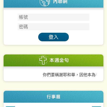
帳
號
密
碼
你們要稱謝耶和華，因他本為善，他的慈